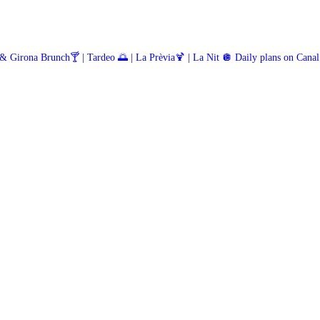
 & Girona
Brunch🍸 | Tardeo 🌅 | La Prèvia🍹 | La Nit 🪩
Daily plans on Canal 