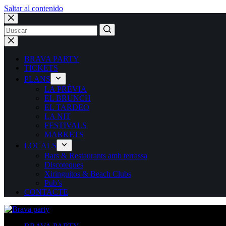
Saltar al contenido
BRAVA PARTY
TICKETS
PLANS
LA PRÈVIA
EL BRUNCH
EL TARDEO
LA NIT
FESTIVALS
MARKETS
LOCALS
Bars & Restaurants amb terrassa
Discoteques
Xiringuitos & Beach Clubs
Pub’s
CONTACTE