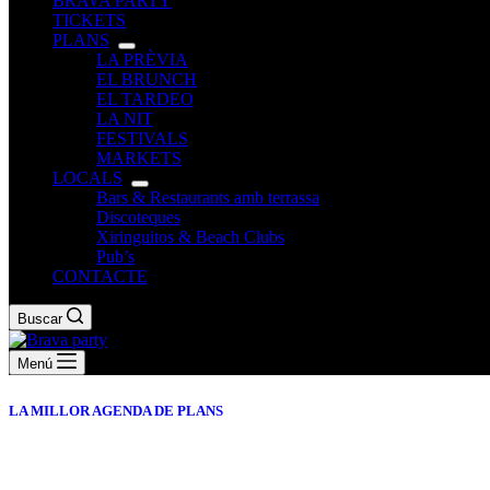
BRAVA PARTY
TICKETS
PLANS
LA PRÈVIA
EL BRUNCH
EL TARDEO
LA NIT
FESTIVALS
MARKETS
LOCALS
Bars & Restaurants amb terrassa
Discoteques
Xiringuitos & Beach Clubs
Pub’s
CONTACTE
Buscar
Menú
LA MILLOR AGENDA DE PLANS