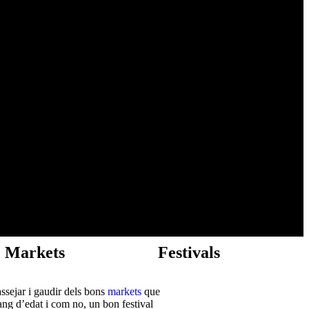
Markets
Festivals
ssejar i gaudir dels bons
markets
que
rang d’edat i com no, un bon festival