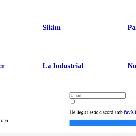
Sikim
Pa
er
La Industrial
N
He llegit i estic d'acord amb
l'avís 
irona