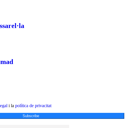
ssarel·la
omad
legal
i la
política de privacitat
Subscribe