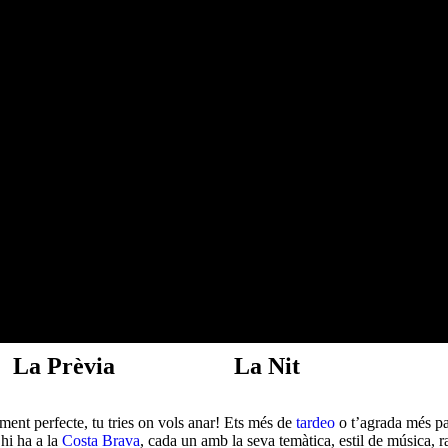
La Prèvia
La Nit
ment perfecte, tu tries on vols anar! Ets més de
tardeo
o t’agrada més pa
hi ha a la
Costa Brava
, cada un amb la seva temàtica, estil de música, 