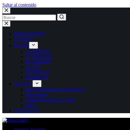
Saltar al contenido
BRAVA PARTY
TICKETS
PLANS
LA PRÈVIA
EL BRUNCH
EL TARDEO
LA NIT
FESTIVALS
MARKETS
LOCALS
Bars & Restaurants amb terrassa
Discoteques
Xiringuitos & Beach Clubs
Pub’s
CONTACTE