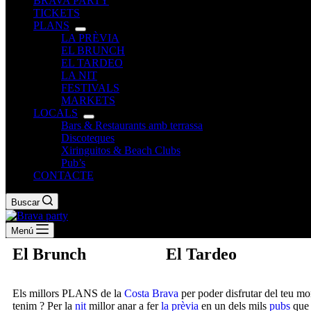
BRAVA PARTY
TICKETS
PLANS
LA PRÈVIA
EL BRUNCH
EL TARDEO
LA NIT
FESTIVALS
MARKETS
LOCALS
Bars & Restaurants amb terrassa
Discoteques
Xiringuitos & Beach Clubs
Pub’s
CONTACTE
Buscar
Menú
El Brunch
El Tardeo
Els millors PLANS de la
Costa Brava
per poder disfrutar del teu mo
tenim ? Per la
nit
millor anar a fer
la prèvia
en un dels mils
pubs
que 