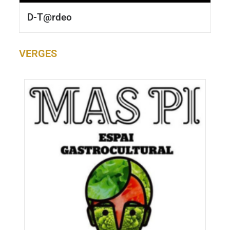
D-T@rdeo
VERGES