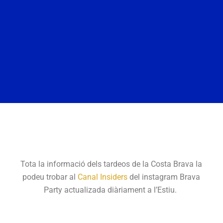
Tota la informació dels tardeos de la Costa Brava la
podeu trobar al
Canal Insiders
del instagram Brava
Party actualizada diàriament a l’Estiu.