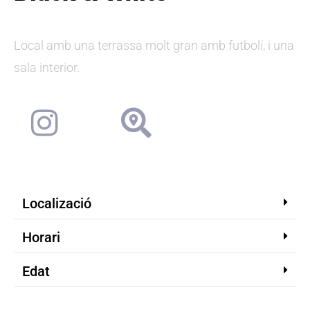
Local amb una terrassa molt gran amb futbolí, i una
sala interior.
Localizació
Horari
Edat