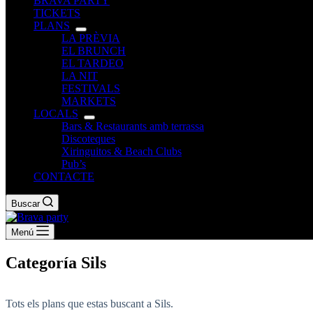
BRAVA PARTY
TICKETS
PLANS
LA PRÈVIA
EL BRUNCH
EL TARDEO
LA NIT
FESTIVALS
MARKETS
LOCALS
Bars & Restaurants amb terrassa
Discoteques
Xiringuitos & Beach Clubs
Pub’s
CONTACTE
Buscar
Menú
Categoría
Sils
Tots els plans que estas buscant a Sils.