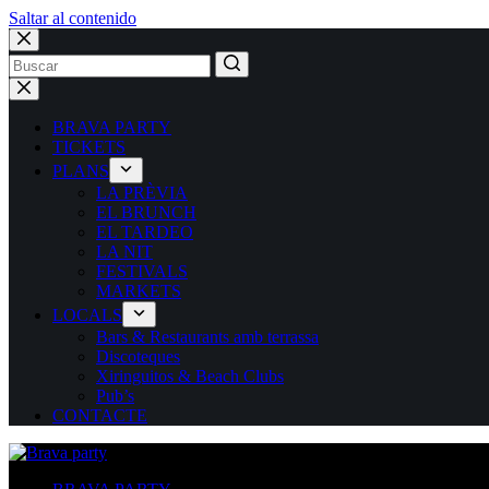
Saltar al contenido
BRAVA PARTY
TICKETS
PLANS
LA PRÈVIA
EL BRUNCH
EL TARDEO
LA NIT
FESTIVALS
MARKETS
LOCALS
Bars & Restaurants amb terrassa
Discoteques
Xiringuitos & Beach Clubs
Pub’s
CONTACTE